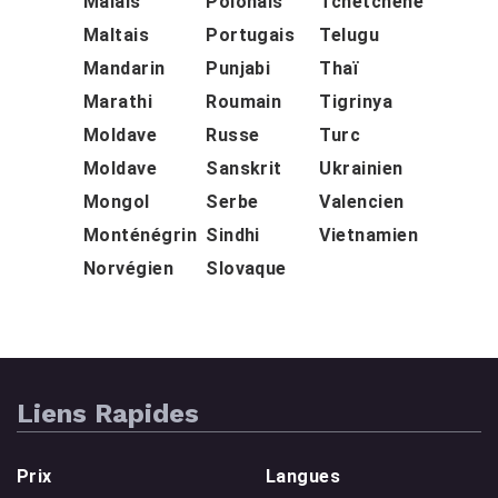
Malais
Polonais
Tchétchène
Maltais
Portugais
Telugu
Mandarin
Punjabi
Thaï
Marathi
Roumain
Tigrinya
Moldave
Russe
Turc
Moldave
Sanskrit
Ukrainien
Mongol
Serbe
Valencien
Monténégrin
Sindhi
Vietnamien
Norvégien
Slovaque
Liens Rapides
Prix
Langues