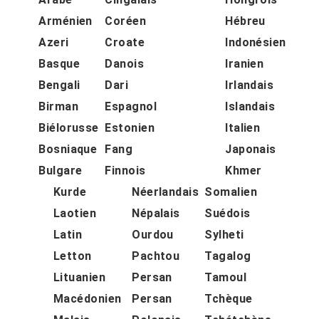
Arménien
Coréen
Hébreu
Azeri
Croate
Indonésien
Basque
Danois
Iranien
Bengali
Dari
Irlandais
Birman
Espagnol
Islandais
Biélorusse
Estonien
Italien
Bosniaque
Fang
Japonais
Bulgare
Finnois
Khmer
Kurde
Néerlandais
Somalien
Laotien
Népalais
Suédois
Latin
Ourdou
Sylheti
Letton
Pachtou
Tagalog
Lituanien
Persan
Tamoul
Macédonien
Persan
Tchèque