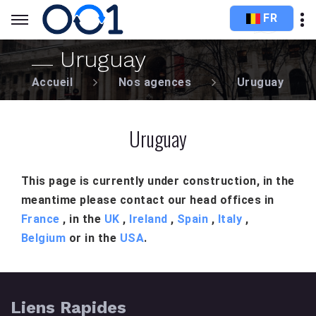
FR
Uruguay
Accueil
Nos agences
Uruguay
Uruguay
This page is currently under construction, in the
meantime please contact our head offices in
France
, in the
UK
,
Ireland
,
Spain
,
Italy
,
Belgium
or in the
USA
.
Liens Rapides