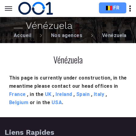
FR
Vénézuela
Accueil
Nos agences
Vénézuela
Vénézuela
This page is currently under construction, in the
meantime please contact our head offices in
France
, in the
UK
,
Ireland
,
Spain
,
Italy
,
Belgium
or in the
USA
.
Liens Rapides