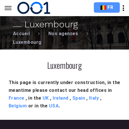
FR
Luxembourg
Accueil
Nos agences
Luxembourg
Luxembourg
This page is currently under construction, in the
meantime please contact our head offices in
France
, in the
UK
,
Ireland
,
Spain
,
Italy
,
Belgium
or in the
USA
.