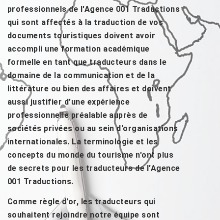
professionnels de l'Agence 001 Traductions
qui sont affectés à la traduction de vos
documents touristiques doivent avoir
accompli une formation académique
formelle en tant que traducteurs dans le
domaine de la communication et de la
littérature ou bien des affaires et doivent
aussi justifier d'une expérience
professionnelle préalable auprès de
sociétés privées ou au sein d'organisations
internationales. La terminologie et les
concepts du monde du tourisme n'ont plus
de secrets pour les traducteurs de l'Agence
001 Traductions.
Comme règle d'or, les traducteurs qui
souhaitent rejoindre notre équipe sont