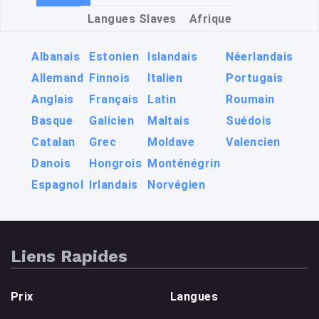
Langues Slaves
Afrique
Albanais
Estonien
Islandais
Néerlandais
Allemand
Finnois
Italien
Portugais
Anglais
Français
Latin
Roumain
Basque
Galicien
Maltais
Suédois
Catalan
Grec
Moldave
Valencien
Danois
Hongrois
Monténégrin
Espagnol
Irlandais
Norvégien
Arabe
Hébreu
Persan
Arménien
Kurde
Turc
Liens Rapides
Prix
Langues