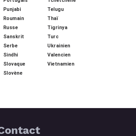
Portugais
Tchétchène
Punjabi
Telugu
Roumain
Thaï
Russe
Tigrinya
Sanskrit
Turc
Serbe
Ukrainien
Sindhi
Valencien
Slovaque
Vietnamien
Slovène
Contact