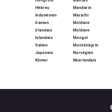
Hongrois
Maltais
Hébreu
Mandarin
Indonésien
Marathi
Iranien
Moldave
Irlandais
Moldave
Islandais
Mongol
Italien
Monténégrin
Japonais
Norvégien
Khmer
Néerlandais