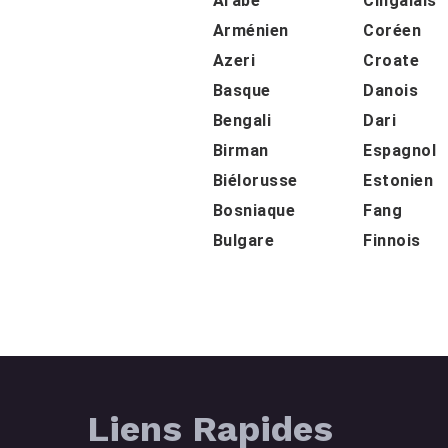
Arabe
Cingalais
Arménien
Coréen
Azeri
Croate
Basque
Danois
Bengali
Dari
Birman
Espagnol
Biélorusse
Estonien
Bosniaque
Fang
Bulgare
Finnois
Liens Rapides