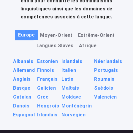
choix pour connaître les combinaisons
linguistiques ainsi que les domaines de
compétences associés à cette langue.
Europe
Moyen-Orient
Extrême-Orient
Langues Slaves
Afrique
Albanais
Estonien
Islandais
Néerlandais
Allemand
Finnois
Italien
Portugais
Anglais
Français
Latin
Roumain
Basque
Galicien
Maltais
Suédois
Catalan
Grec
Moldave
Valencien
Danois
Hongrois
Monténégrin
Espagnol
Irlandais
Norvégien
Arabe
Hébreu
Persan
Arménien
Kurde
Turc